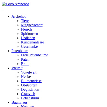
Archehof
Tiere
Mitgliedschaft
Fleisch
Spirituosen
Hofladen
Kundenanlässe
Geschenke
Patenbaum
Freie Patenbäume
Paten
Ernte
Vielfalt
Vogelwelt
Hecke
Blumenwiese
Obstsorten
Degustation
Grauvieh
Lebensturm
Baumhaus
Nutzung