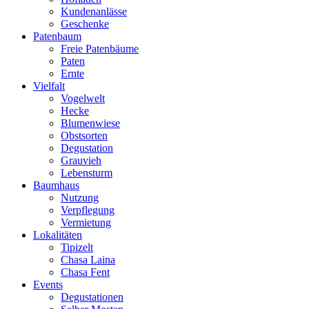
Kundenanlässe
Geschenke
Patenbaum
Freie Patenbäume
Paten
Ernte
Vielfalt
Vogelwelt
Hecke
Blumenwiese
Obstsorten
Degustation
Grauvieh
Lebensturm
Baumhaus
Nutzung
Verpflegung
Vermietung
Lokalitäten
Tipizelt
Chasa Laina
Chasa Fent
Events
Degustationen