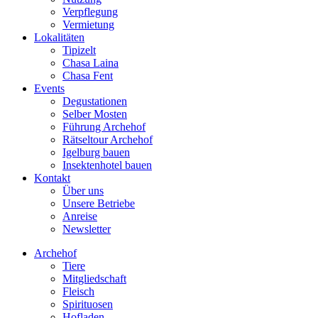
Verpflegung
Vermietung
Lokalitäten
Tipizelt
Chasa Laina
Chasa Fent
Events
Degustationen
Selber Mosten
Führung Archehof
Rätseltour Archehof
Igelburg bauen
Insektenhotel bauen
Kontakt
Über uns
Unsere Betriebe
Anreise
Newsletter
Archehof
Tiere
Mitgliedschaft
Fleisch
Spirituosen
Hofladen